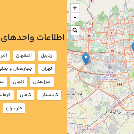
+
-
اطلاعات واحدهای
اردبيل
اصفهان
البرز
تهران
چهارمحال و بختي
خوزستان
زنجان
سم
كردستان
كرمان
كرمان
مازندران