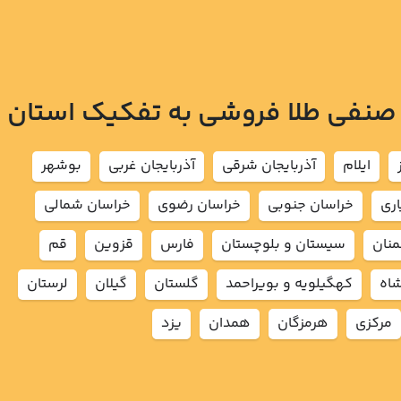
 صنفی طلا فروشی به تفکیک استان
ايلام
آذربايجان شرقي
آذربايجان غربي
بوشهر
اري
خراسان جنوبي
خراسان رضوي
خراسان شمالي
نان
سيستان و بلوچستان
فارس
قزوين
قم
شاه
كهگيلويه و بويراحمد
گلستان
گيلان
لرستان
مركزي
هرمزگان
همدان
يزد