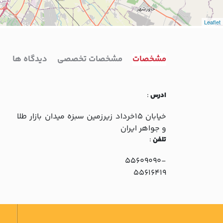
Leaflet
مشخصات
مشخصات تخصصی
دیدگاه ها
ادرس
:
خيابان 15خرداد زيرزمين سبزه ميدان بازار طلا
و جواهر ايران
تلفن
:
55609090-
55616419