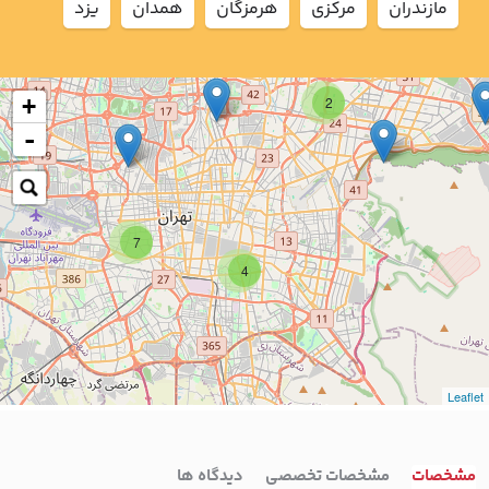
مازندران
مركزي
هرمزگان
همدان
يزد
+
2
-
7
4
Leaflet
مشخصات
مشخصات تخصصی
دیدگاه ها