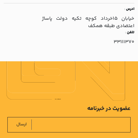
ادرس
:
خيابان 15خرداد کوچه تکيه دولت پاساژ
اعتضادي طبقه همکف
تلفن
:
33111370
عضویت در خبرنامه
ارسال