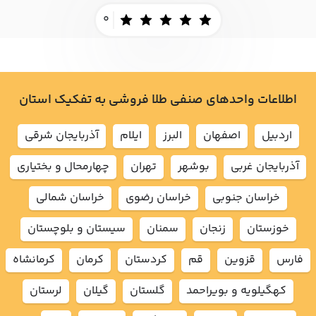
0
اطلاعات واحدهای صنفی طلا فروشی به تفکیک استان
اردبيل
اصفهان
البرز
ايلام
آذربايجان شرقي
آذربايجان غربي
بوشهر
تهران
چهارمحال و بختياري
خراسان جنوبي
خراسان رضوي
خراسان شمالي
خوزستان
زنجان
سمنان
سيستان و بلوچستان
فارس
قزوين
قم
كردستان
كرمان
كرمانشاه
كهگيلويه و بويراحمد
گلستان
گيلان
لرستان