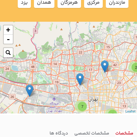
مازندران
مركزي
هرمزگان
همدان
يزد
+
-
7
Leaflet
4
مشخصات
مشخصات تخصصی
دیدگاه ها