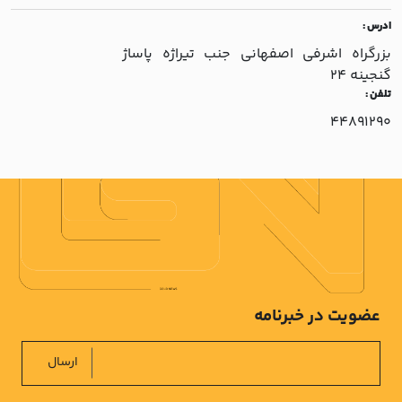
ادرس :
بزرگراه اشرفي اصفهاني جنب تيراژه پاساژ
گنجينه 24
تلفن :
44891290
عضویت در خبرنامه
ارسال