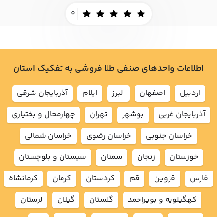
0
اطلاعات واحدهای صنفی طلا فروشی به تفکیک استان
اردبيل
اصفهان
البرز
ايلام
آذربايجان شرقي
آذربايجان غربي
بوشهر
تهران
چهارمحال و بختياري
خراسان جنوبي
خراسان رضوي
خراسان شمالي
خوزستان
زنجان
سمنان
سيستان و بلوچستان
فارس
قزوين
قم
كردستان
كرمان
كرمانشاه
كهگيلويه و بويراحمد
گلستان
گيلان
لرستان