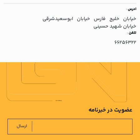
ادرس
:
خيابان خليج فارس خيابان ابوسعيدشرقي
خيابان شهيد حسيني
تلفن
:
66256322
عضویت در خبرنامه
ارسال