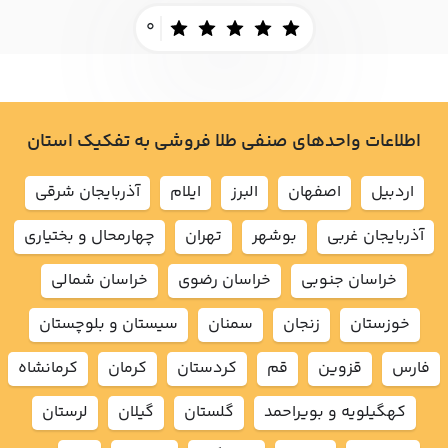
0
اطلاعات واحدهای صنفی طلا فروشی به تفکیک استان
اردبيل
اصفهان
البرز
ايلام
آذربايجان شرقي
آذربايجان غربي
بوشهر
تهران
چهارمحال و بختياري
خراسان جنوبي
خراسان رضوي
خراسان شمالي
خوزستان
زنجان
سمنان
سيستان و بلوچستان
فارس
قزوين
قم
كردستان
كرمان
كرمانشاه
كهگيلويه و بويراحمد
گلستان
گيلان
لرستان