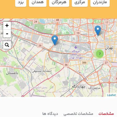
مازندران
مركزي
هرمزگان
همدان
يزد
+
-
7
Leaflet
مشخصات
مشخصات تخصصی
دیدگاه ها