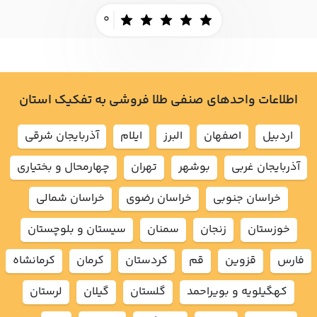
0
اطلاعات واحدهای صنفی طلا فروشی به تفکیک استان
اردبيل
اصفهان
البرز
ايلام
آذربايجان شرقي
آذربايجان غربي
بوشهر
تهران
چهارمحال و بختياري
خراسان جنوبي
خراسان رضوي
خراسان شمالي
خوزستان
زنجان
سمنان
سيستان و بلوچستان
فارس
قزوين
قم
كردستان
كرمان
كرمانشاه
كهگيلويه و بويراحمد
گلستان
گيلان
لرستان