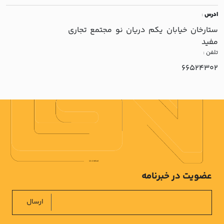
ادرس
:
ستارخان خيابان يکم دريان نو مجتمع تجاري
مفيد
تلفن :
66524302
عضویت در خبرنامه
ارسال