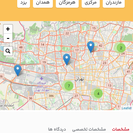
مازندران
مركزي
هرمزگان
همدان
يزد
+
-
2
7
4
Leaflet
مشخصات
مشخصات تخصصی
دیدگاه ها