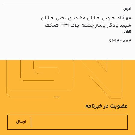
ادرس
:
مهرآباد جنوبي خيابان 20 متري تختي خيابان
شهيد يادگار پاساژ چشمه پلاک 339 همکف
تلفن
:
66645804
عضویت در خبرنامه
ارسال