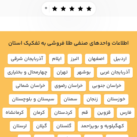
0
اطلاعات واحدهای صنفی طلا فروشی به تفکیک استان
اردبيل
اصفهان
البرز
ايلام
آذربايجان شرقي
آذربايجان غربي
بوشهر
تهران
چهارمحال و بختياري
خراسان جنوبي
خراسان رضوي
خراسان شمالي
خوزستان
زنجان
سمنان
سيستان و بلوچستان
فارس
قزوين
قم
كردستان
كرمان
كرمانشاه
كهگيلويه و بويراحمد
گلستان
گيلان
لرستان