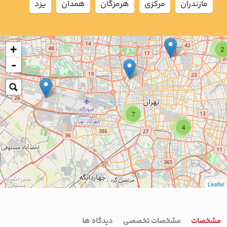
مازندران
مركزي
هرمزگان
همدان
يزد
+
2
-
7
4
Leaflet
مشخصات
مشخصات تخصصی
دیدگاه ها