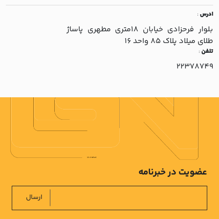
ادرس
:
بلوار فرحزادي خيابان 18متري مطهري پاساژ
طلاي ميلاد پلاک 85 واحد 16
تلفن
:
22378749
عضویت در خبرنامه
ارسال