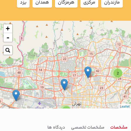
مازندران
مركزي
هرمزگان
همدان
يزد
+
-
2
Leaflet
7
4
مشخصات
مشخصات تخصصی
دیدگاه ها