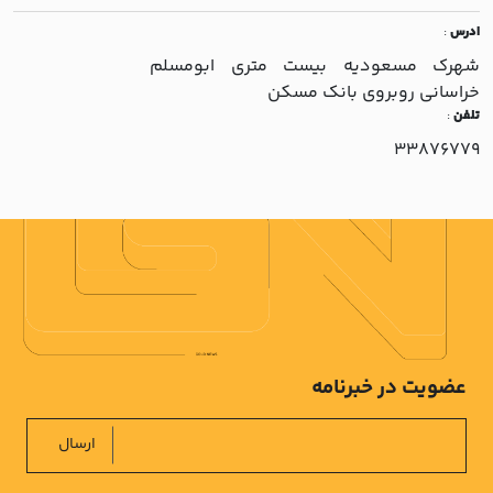
ادرس
:
شهرک مسعوديه بيست متري ابومسلم
خراساني روبروي بانک مسکن
تلفن
:
33876779
عضویت در خبرنامه
ارسال