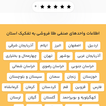
0
اطلاعات واحدهای صنفی طلا فروشی به تفکیک استان
اردبيل
اصفهان
البرز
ايلام
آذربايجان شرقي
آذربايجان غربي
بوشهر
تهران
چهارمحال و بختياري
خراسان جنوبي
خراسان رضوي
خراسان شمالي
خوزستان
زنجان
سمنان
سيستان و بلوچستان
فارس
قزوين
قم
كردستان
كرمان
كرمانشاه
كهگيلويه و بويراحمد
گلستان
گيلان
لرستان