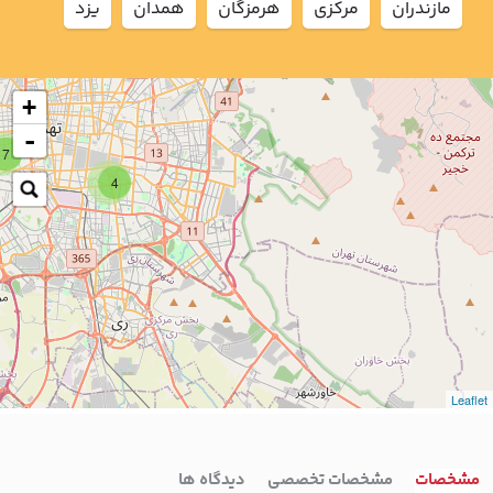
مازندران
مركزي
هرمزگان
همدان
يزد
+
-
7
4
Leaflet
مشخصات
مشخصات تخصصی
دیدگاه ها