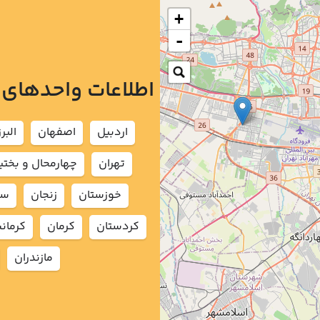
+
-
اطلاعات واحدهای
اردبيل
اصفهان
البرز
تهران
چهارمحال و بختي
خوزستان
زنجان
سم
كردستان
كرمان
كرمان
مازندران