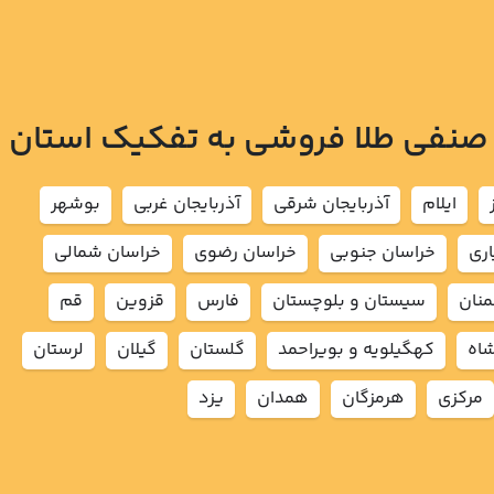
 صنفی طلا فروشی به تفکیک استان
ايلام
آذربايجان شرقي
آذربايجان غربي
بوشهر
اري
خراسان جنوبي
خراسان رضوي
خراسان شمالي
نان
سيستان و بلوچستان
فارس
قزوين
قم
شاه
كهگيلويه و بويراحمد
گلستان
گيلان
لرستان
مركزي
هرمزگان
همدان
يزد