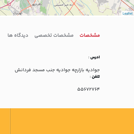
Leaflet
مشخصات
مشخصات تخصصی
دیدگاه ها
ادرس
:
جواديه بازارچه جواديه جنب مسجد فردانش
تلفن
:
55672764