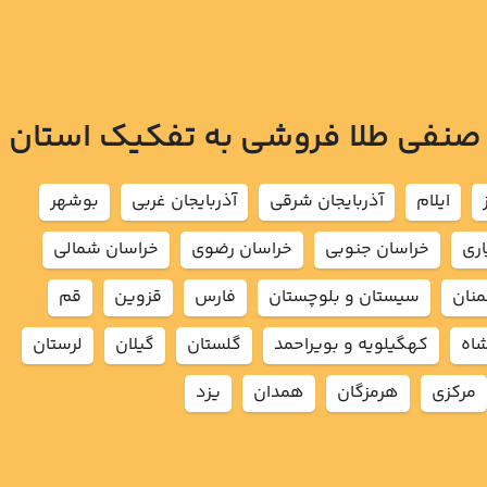
 صنفی طلا فروشی به تفکیک استان
ايلام
آذربايجان شرقي
آذربايجان غربي
بوشهر
اري
خراسان جنوبي
خراسان رضوي
خراسان شمالي
نان
سيستان و بلوچستان
فارس
قزوين
قم
شاه
كهگيلويه و بويراحمد
گلستان
گيلان
لرستان
مركزي
هرمزگان
همدان
يزد