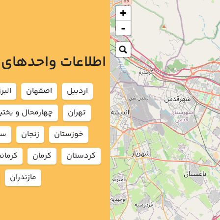
+
-
اطلاعات واحدهای
اردبيل
اصفهان
البرز
تهران
چهارمحال و بختي
خوزستان
زنجان
سم
كردستان
كرمان
كرمان
مازندران