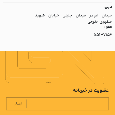
ادرس :
ميدان ابوذر ميدان جليلي خيابان شهيد
مطهري جنوبي
تلفن :
55137156
عضویت در خبرنامه
ارسال