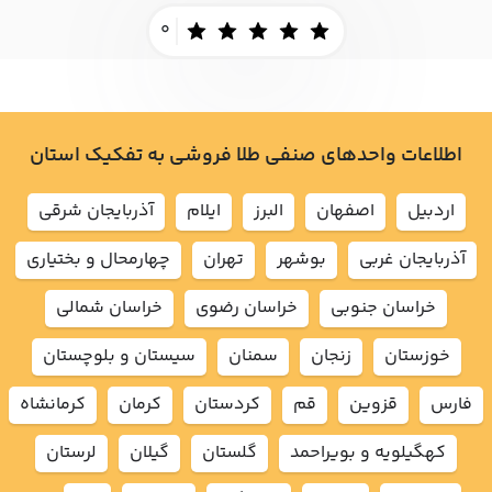
0
اطلاعات واحدهای صنفی طلا فروشی به تفکیک استان
اردبيل
اصفهان
البرز
ايلام
آذربايجان شرقي
آذربايجان غربي
بوشهر
تهران
چهارمحال و بختياري
خراسان جنوبي
خراسان رضوي
خراسان شمالي
خوزستان
زنجان
سمنان
سيستان و بلوچستان
فارس
قزوين
قم
كردستان
كرمان
كرمانشاه
كهگيلويه و بويراحمد
گلستان
گيلان
لرستان