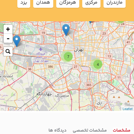
مازندران
مركزي
هرمزگان
همدان
يزد
2
+
-
7
4
Leaflet
مشخصات
مشخصات تخصصی
دیدگاه ها