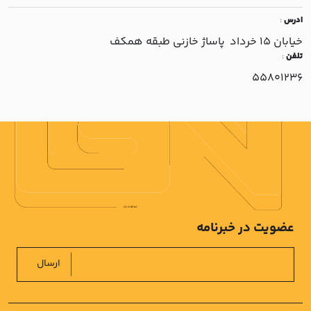
ادرس
:
خيابان 15 خرداد پاساژ خازني طبقه همکف
تلفن
:
55801236
عضویت در خبرنامه
ارسال