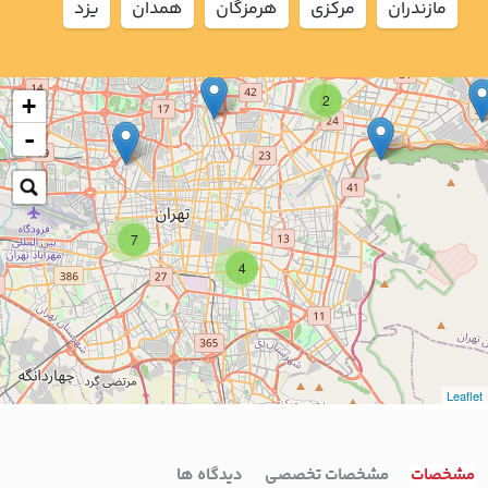
مازندران
مركزي
هرمزگان
همدان
يزد
2
+
-
7
4
Leaflet
مشخصات
مشخصات تخصصی
دیدگاه ها