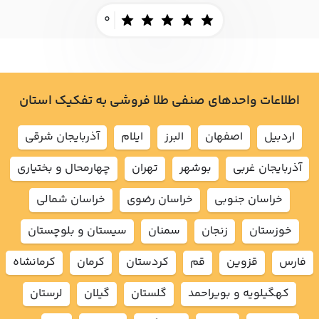
0
اطلاعات واحدهای صنفی طلا فروشی به تفکیک استان
اردبيل
اصفهان
البرز
ايلام
آذربايجان شرقي
آذربايجان غربي
بوشهر
تهران
چهارمحال و بختياري
خراسان جنوبي
خراسان رضوي
خراسان شمالي
خوزستان
زنجان
سمنان
سيستان و بلوچستان
فارس
قزوين
قم
كردستان
كرمان
كرمانشاه
كهگيلويه و بويراحمد
گلستان
گيلان
لرستان