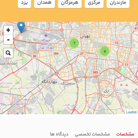
مازندران
مركزي
هرمزگان
همدان
يزد
+
-
7
4
Leaflet
مشخصات
مشخصات تخصصی
دیدگاه ها