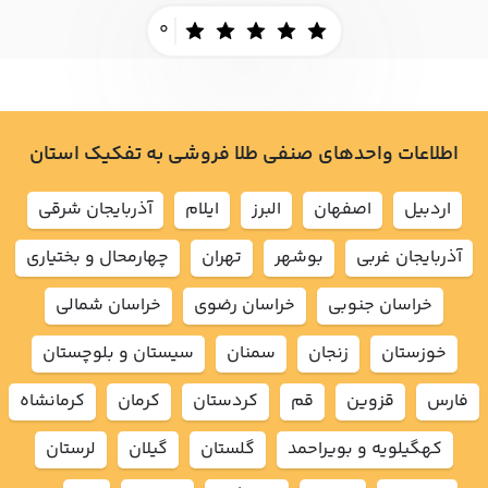
0
اطلاعات واحدهای صنفی طلا فروشی به تفکیک استان
اردبيل
اصفهان
البرز
ايلام
آذربايجان شرقي
آذربايجان غربي
بوشهر
تهران
چهارمحال و بختياري
خراسان جنوبي
خراسان رضوي
خراسان شمالي
خوزستان
زنجان
سمنان
سيستان و بلوچستان
فارس
قزوين
قم
كردستان
كرمان
كرمانشاه
كهگيلويه و بويراحمد
گلستان
گيلان
لرستان