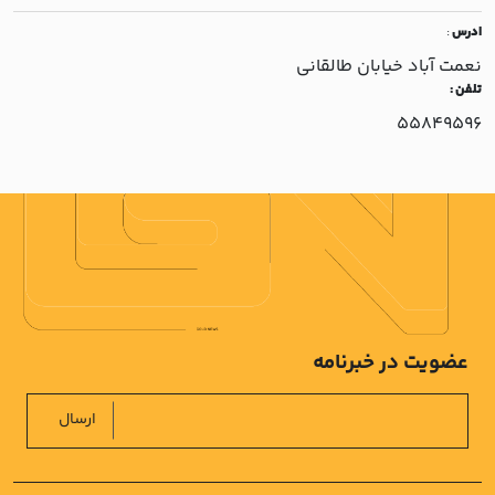
ادرس
:
نعمت آباد خيابان طالقاني
تلفن :
55849596
عضویت در خبرنامه
ارسال