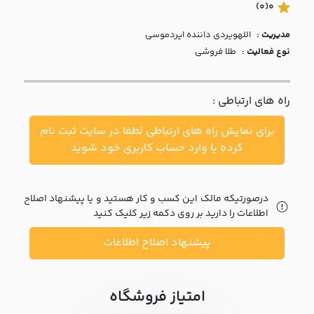
با ما
(0)
0
مدیریت :
اللهويردي داننده ايردموسي
مقالات
نوع فعالیت :
طلا فروشی
اخبار
راه های ارتباطی :
پرسش
های
برای نمایش راه های ارتباطی لطفا در سایت ثبت نام
متداول
در
کرده یا وارد حساب کاربری خود شوید
خواست
همکاری
درصورتیکه مالک این کسب و کار هستید و یا پیشنهاد اصلاح
اطلاعات را دارید بر روی دکمه زیر کلیک کنید
پیشنهاد اصلاح اطلاعات
امتیاز فروشگاه