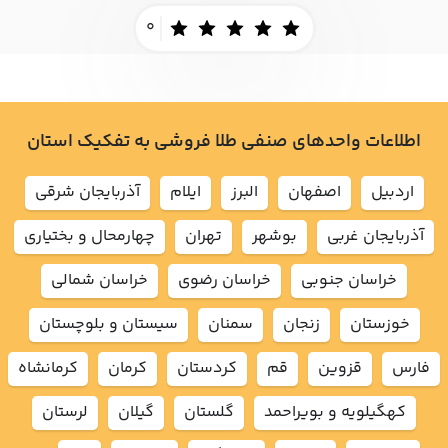
0
اطلاعات واحدهای صنفی طلا فروشی به تفکیک استان
اردبيل
اصفهان
البرز
ايلام
آذربايجان شرقي
آذربايجان غربي
بوشهر
تهران
چهارمحال و بختياري
خراسان جنوبي
خراسان رضوي
خراسان شمالي
خوزستان
زنجان
سمنان
سيستان و بلوچستان
فارس
قزوين
قم
كردستان
كرمان
كرمانشاه
كهگيلويه و بويراحمد
گلستان
گيلان
لرستان