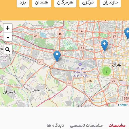
مازندران
مركزي
هرمزگان
همدان
يزد
+
-
7
Leaflet
مشخصات
مشخصات تخصصی
دیدگاه ها