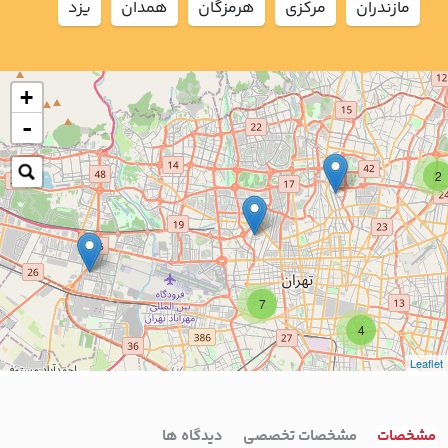
مازندران
مركزي
هرمزگان
همدان
يزد
+
-
2
7
4
Leaflet
مشخصات
مشخصات تخصصی
دیدگاه ها