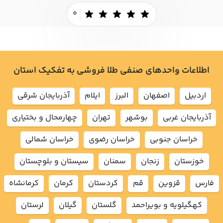
0
اطلاعات واحدهای صنفی طلا فروشی به تفکیک استان
اردبيل
اصفهان
البرز
ايلام
آذربايجان شرقي
آذربايجان غربي
بوشهر
تهران
چهارمحال و بختياري
خراسان جنوبي
خراسان رضوي
خراسان شمالي
خوزستان
زنجان
سمنان
سيستان و بلوچستان
فارس
قزوين
قم
كردستان
كرمان
كرمانشاه
كهگيلويه و بويراحمد
گلستان
گيلان
لرستان