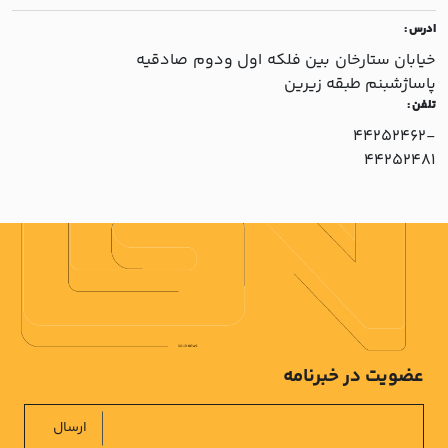
ادرس :
خيابان ستارخان بين فلکه اول ودوم صادقيه
پاساژشبنم طبقه زيرين
تلفن :
44252462-
44252481
عضویت در خبرنامه
ارسال