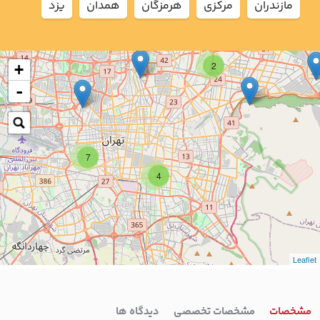
مازندران
مركزي
هرمزگان
همدان
يزد
2
+
-
7
4
Leaflet
مشخصات
مشخصات تخصصی
دیدگاه ها