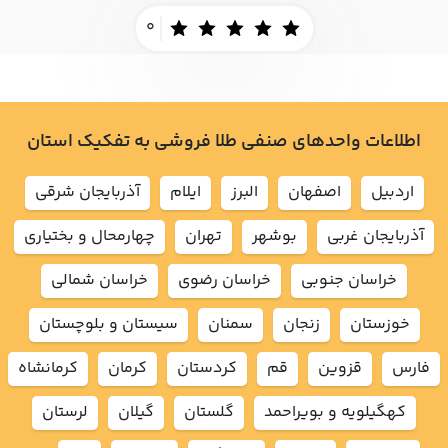
0
اطلاعات واحدهای صنفی طلا فروشی به تفکیک استان
اردبيل
اصفهان
البرز
ايلام
آذربايجان شرقي
آذربايجان غربي
بوشهر
تهران
چهارمحال و بختياري
خراسان جنوبي
خراسان رضوي
خراسان شمالي
خوزستان
زنجان
سمنان
سيستان و بلوچستان
فارس
قزوين
قم
كردستان
كرمان
كرمانشاه
كهگيلويه و بويراحمد
گلستان
گيلان
لرستان