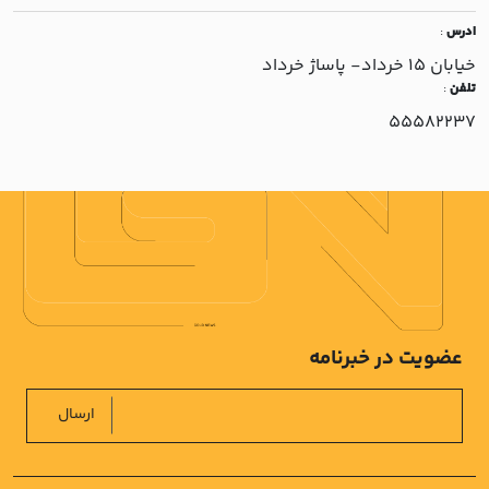
ادرس
:
خيابان 15 خرداد- پاساژ خرداد
تلفن
:
55582237
عضویت در خبرنامه
ارسال