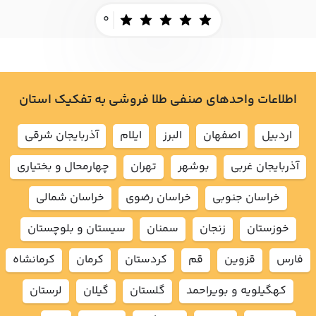
0
اطلاعات واحدهای صنفی طلا فروشی به تفکیک استان
اردبيل
اصفهان
البرز
ايلام
آذربايجان شرقي
آذربايجان غربي
بوشهر
تهران
چهارمحال و بختياري
خراسان جنوبي
خراسان رضوي
خراسان شمالي
خوزستان
زنجان
سمنان
سيستان و بلوچستان
فارس
قزوين
قم
كردستان
كرمان
كرمانشاه
كهگيلويه و بويراحمد
گلستان
گيلان
لرستان