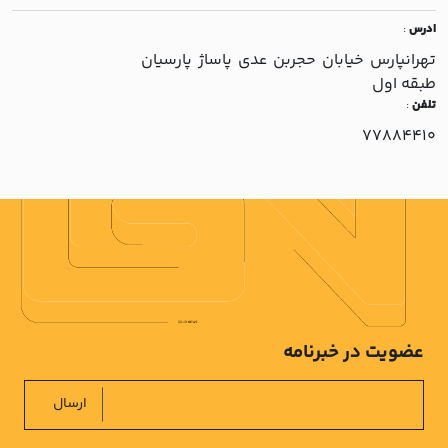
ادرس
:
تهرانپارس خيابان حجربن عدي پاساژ پارسيان
طبقه اول
تلفن
:
77884410
عضویت در خبرنامه
ارسال