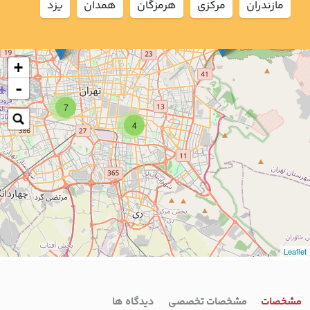
مازندران
مركزي
هرمزگان
همدان
يزد
+
-
7
4
Leaflet
مشخصات
مشخصات تخصصی
دیدگاه ها