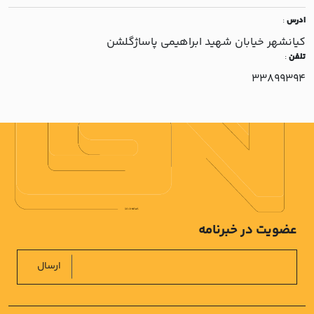
ادرس
:
کيانشهر خيابان شهيد ابراهيمي پاساژگلشن
تلفن
:
33899394
عضویت در خبرنامه
ارسال