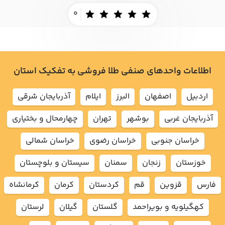
0
اطلاعات واحدهای صنفی طلا فروشی به تفکیک استان
اردبيل
اصفهان
البرز
ايلام
آذربايجان شرقي
آذربايجان غربي
بوشهر
تهران
چهارمحال و بختياري
خراسان جنوبي
خراسان رضوي
خراسان شمالي
خوزستان
زنجان
سمنان
سيستان و بلوچستان
فارس
قزوين
قم
كردستان
كرمان
كرمانشاه
كهگيلويه و بويراحمد
گلستان
گيلان
لرستان