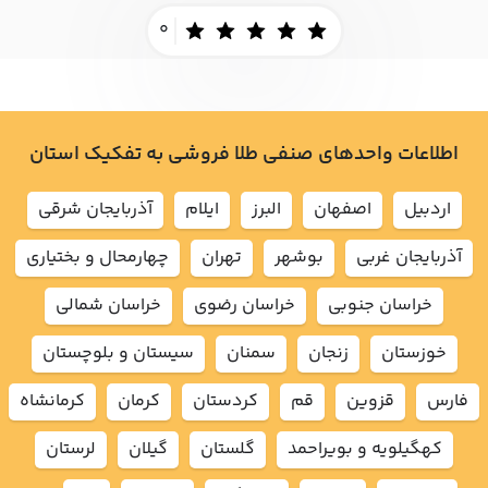
0
اطلاعات واحدهای صنفی طلا فروشی به تفکیک استان
اردبيل
اصفهان
البرز
ايلام
آذربايجان شرقي
آذربايجان غربي
بوشهر
تهران
چهارمحال و بختياري
خراسان جنوبي
خراسان رضوي
خراسان شمالي
خوزستان
زنجان
سمنان
سيستان و بلوچستان
فارس
قزوين
قم
كردستان
كرمان
كرمانشاه
كهگيلويه و بويراحمد
گلستان
گيلان
لرستان