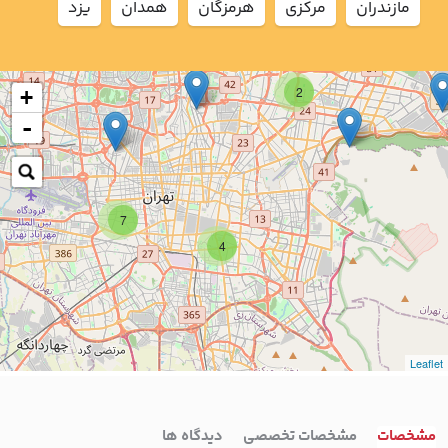
مازندران
مركزي
هرمزگان
همدان
يزد
2
+
-
7
4
Leaflet
مشخصات
مشخصات تخصصی
دیدگاه ها