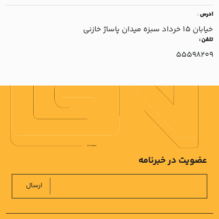
ادرس
:
خيابان 15 خرداد سبزه ميدان پاساژ خازني
تلفن :
55598209
عضویت در خبرنامه
ارسال