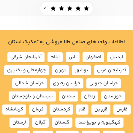
0
اطلاعات واحدهای صنفی طلا فروشی به تفکیک استان
اردبيل
اصفهان
البرز
ايلام
آذربايجان شرقي
آذربايجان غربي
بوشهر
تهران
چهارمحال و بختياري
خراسان جنوبي
خراسان رضوي
خراسان شمالي
خوزستان
زنجان
سمنان
سيستان و بلوچستان
فارس
قزوين
قم
كردستان
كرمان
كرمانشاه
كهگيلويه و بويراحمد
گلستان
گيلان
لرستان