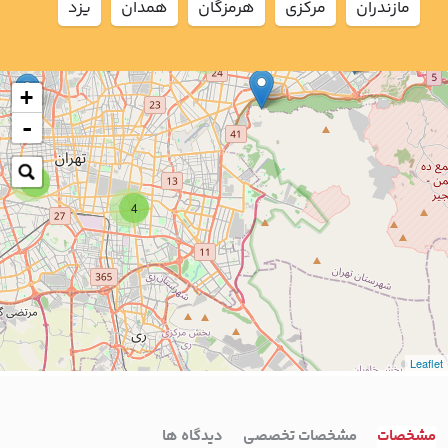
مازندران
مركزي
هرمزگان
همدان
يزد
2
+
-
7
4
Leaflet
مشخصات
مشخصات تخصصی
دیدگاه ها