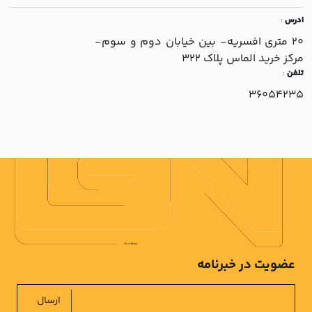
ادرس
:
20 متري افسريه- بين خيابان دوم و سوم-
مرکز خريد الماس پلاک 322
تلفن
:
36054235
عضویت در خبرنامه
ارسال