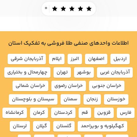
0
اطلاعات واحدهای صنفی طلا فروشی به تفکیک استان
اردبيل
اصفهان
البرز
ايلام
آذربايجان شرقي
آذربايجان غربي
بوشهر
تهران
چهارمحال و بختياري
خراسان جنوبي
خراسان رضوي
خراسان شمالي
خوزستان
زنجان
سمنان
سيستان و بلوچستان
فارس
قزوين
قم
كردستان
كرمان
كرمانشاه
كهگيلويه و بويراحمد
گلستان
گيلان
لرستان