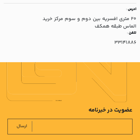
ادرس
:
20 متري افسريه بين دوم و سوم مرکز خريد
الماس طبقه همکف
تلفن
:
33141886
عضویت در خبرنامه
ارسال