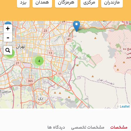
مازندران
مركزي
هرمزگان
همدان
يزد
2
+
-
7
4
Leaflet
مشخصات
مشخصات تخصصی
دیدگاه ها