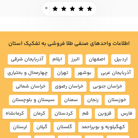
0
اطلاعات واحدهای صنفی طلا فروشی به تفکیک استان
اردبيل
اصفهان
البرز
ايلام
آذربايجان شرقي
آذربايجان غربي
بوشهر
تهران
چهارمحال و بختياري
خراسان جنوبي
خراسان رضوي
خراسان شمالي
خوزستان
زنجان
سمنان
سيستان و بلوچستان
فارس
قزوين
قم
كردستان
كرمان
كرمانشاه
كهگيلويه و بويراحمد
گلستان
گيلان
لرستان