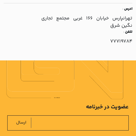
ادرس
:
تهرانپارس خيابان 166 غربي مجتمع تجاري
نگين شرق
تلفن
:
77719784
عضویت در خبرنامه
ارسال