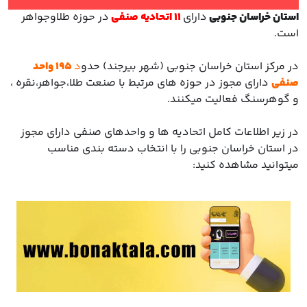
با ما
استان خراسان جنوبی
دارای
11 اتحادیه صنفی
در حوزه طلاوجواهر
است.
مقالات
در مرکز استان خراسان جنوبی (شهر بیرجند) حدو
د
195 واحد
اخبار
صنفی
دارای مجوز در حوزه های مرتبط با صنعت طلا،جواهر،نقره ،
و گوهرسنگ فعالیت میکنند.
پرسش
های
در زیر اطلاعات کامل اتحادیه ها و واحدهای صنفی دارای مجوز
متداول
در
در استان خراسان جنوبی را با انتخاب دسته بندی مناسب
خواست
میتوانید مشاهده کنید:
همکاری