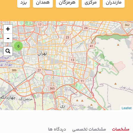
مازندران
مركزي
هرمزگان
همدان
يزد
+
-
6
Leaflet
مشخصات
مشخصات تخصصی
دیدگاه ها