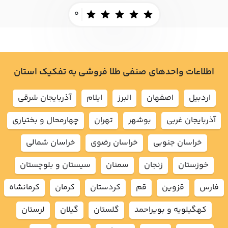
0
اطلاعات واحدهای صنفی طلا فروشی به تفکیک استان
اردبيل
اصفهان
البرز
ايلام
آذربايجان شرقي
آذربايجان غربي
بوشهر
تهران
چهارمحال و بختياري
خراسان جنوبي
خراسان رضوي
خراسان شمالي
خوزستان
زنجان
سمنان
سيستان و بلوچستان
فارس
قزوين
قم
كردستان
كرمان
كرمانشاه
كهگيلويه و بويراحمد
گلستان
گيلان
لرستان