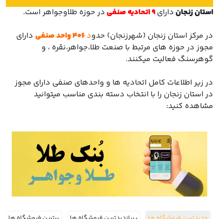
با ما
استان زنجان
دارای
9 اتحادیه صنفی
در حوزه طلاوجواهر است.
مقالات
در مرکز استان زنجان (شهرزنجان) حدو
د
406 واحد صنفی
دارای
مجوز در حوزه های مرتبط با صنعت طلا،جواهر،نقره ، و
اخبار
گوهرسنگ فعالیت میکنند.
پرسش
در زیر اطلاعات کامل اتحادیه ها و واحدهای صنفی دارای مجوز
های
در استان زنجان را با انتخاب دسته بندی مناسب میتوانید
متداول
در
مشاهده کنید:
خواست
همکاری
جدیدترین فروشگاه ها
پربازدیدترین فروشگاه ها
برترین فروشگاه ها