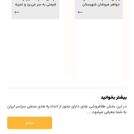
جواهر فروشان شهرستان
قیمتی به سر می‌برد و تجربه
خدابنده بیان داشت: به
نشان داده که با افزایش
دلیل عدم وجود پاساژ در
قیمت طلا تمایل مردم به
این شهرستان و اینکه اغلب
خرید طلا افزایش می یابد.
طلا فروشی های شهر در
خیابان اصلی شهر(خیابان
امام خمینی ) متمرکز
هستند، دسترسی سارقین
به طلا فروشی های
شهرستان راحت است.
بیشتر بخوانید
در این بخش طلافروشی های دارای مجوز از اتحادیه های صنفی سراسر ایران
به شما معرفی میشود. ...
بیشتر