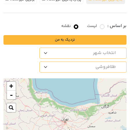
بر اساس :
لیست
نقشه
نزدیک به من
+
-