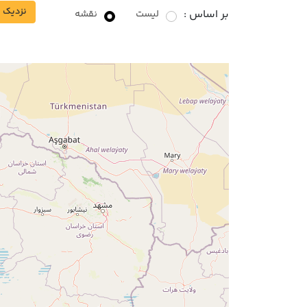
نزدیک ب
بر اساس :
لیست
نقشه