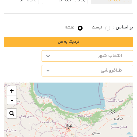
بر اساس :
لیست
نقشه
نزدیک به من
+
-