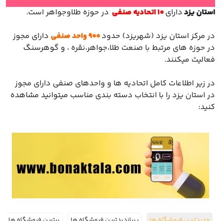
با ما
استان یزد
دارای
10 اتحادیه صنفی
در حوزه طلاوجواهر است.
مقالات
در مرکز استان یزد (شهریزد) حدود
900 واحد صنفی
دارای مجوز
در حوزه های مرتبط با صنعت طلا،جواهر،نقره ، و گوهرسنگ
اخبار
فعالیت میکنند.
پرسش
در زیر اطلاعات کامل اتحادیه ها و واحدهای صنفی دارای مجوز
های
در استان یزد را با انتخاب دسته بندی مناسب میتوانید مشاهده
متداول
در
کنید:
خواست
همکاری
جدیدترین فروشگاه ها
پربازدیدترین فروشگاه ها
برترین فروشگاه ها