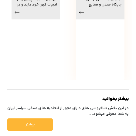
کهن ادب فارسی
جایگاه معدن و صنایع
ادبیات کهن خود دارند و در
معدنی مطابق با سیاست
عمده این کتاب‌ها، قصه‌ها و
های برنامه هفتم پیشرفت؛
حکایت‌ها سراسر تعالیم
توسعه زیربناهای معادن را
اخلاقی و به صورت نظم است
در دستور کار دارد.
و در دوره ما به صورت نثر باز
آفرینی می‌شود تا برای قشر
جدید به ویژه کودکان و
نوجوانان قابل فهم باشد.
بیشتر بخوانید
در این بخش طلافروشی های دارای مجوز از اتحادیه های صنفی سراسر ایران
به شما معرفی میشود. ...
بیشتر